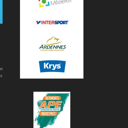
on
ec